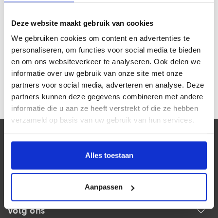
Deze website maakt gebruik van cookies
Rookplanken
We gebruiken cookies om content en advertenties te
personaliseren, om functies voor social media te bieden
Spatels en tangen
en om ons websiteverkeer te analyseren. Ook delen we
informatie over uw gebruik van onze site met onze
partners voor social media, adverteren en analyse. Deze
Smokeboxen
partners kunnen deze gegevens combineren met andere
informatie die u aan ze heeft verstrekt of die ze hebben
verzameld op basis van uw gebruik van hun services.
Klantenservice
Alles toestaan
Mijn account
Contactgegevens
Aanpassen
Volg ons