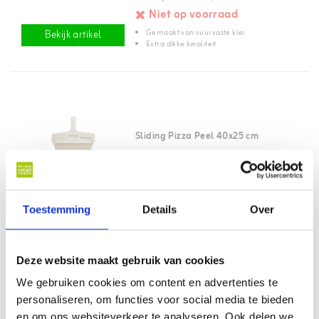
Niet op voorraad
Gemaakt van vuurvaste klei
Bekijk artikel
Extra dikke kwaliteit
Sliding Pizza Peel 40x25 cm
€39,95
Niet op voorraad
Toestemming
Details
Over
Eenvoudig te gebruiken
Bekijk artikel
Afmeting 40x25 cm
Deze website maakt gebruik van cookies
Gratis verzending vanaf €75,-*
We gebruiken cookies om content en advertenties te
personaliseren, om functies voor social media te bieden
en om ons websiteverkeer te analyseren. Ook delen we