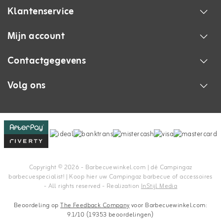
Klantenservice
Mijn account
Contactgegevens
Volg ons
Copyright © 2026 - Barbecuewinkel.com | dé Campingaz
barbecuespecialist! | Koop hier uw Campingaz barbecue of accessoires
- All rights reserved - Realization
InStijl Media
Beoordeling op
The Feedback Company
voor Barbecuewinkel.com:
9.1/10 (19353 beoordelingen)