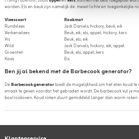
Fruitig rookhout, zoals
appel
en
kers
, kunnen het best toegepast word
worden. Els en beuk zijn namelijk de meest lichte en toegankelijke r
Vleessoort
Rookmot
Rundvlees
Jack Daniels, hickory, beuk, eik
Varkensvlees
Beuk, eik, els, appel, hickory, kers
Vis
Beuk, els, eik
Wild
Jack Daniels, hickory, eik, appel
Groenten
Beuk, els, appel, kers
Kaas
Els
Ben jij al bekend met de Barbecook generator?
De
Barbecook generator
biedt de mogelijkheid om het eten koud te
smaak te geven voordat het gebraden wordt. De barbecook vul je met 
box/rookoven. Koud roken duurt gemiddeld langer dan warm roken en
Klantenservice