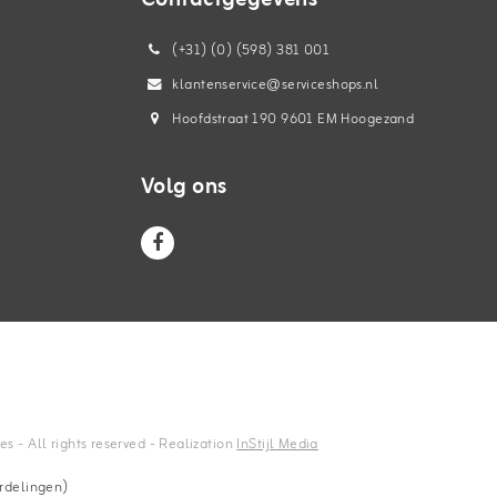
(+31) (0) (598) 381 001
klantenservice@serviceshops.nl
Hoofdstraat 190 9601 EM Hoogezand
Volg ons
 - All rights reserved - Realization
InStijl Media
rdelingen)