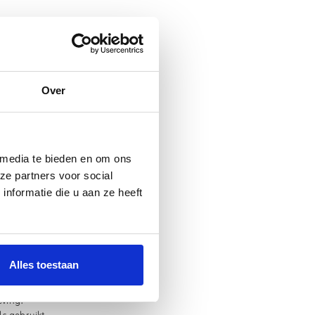
Over
 media te bieden en om ons
bij welk
ze partners voor social
nformatie die u aan ze heeft
t zoete
 Het is
Alles toestaan
sterke
eving!