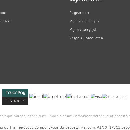
atie
Registreren
aarden
Mijn bestellingen
Mijn verlanglijst
Vergelijk producten
n
ingaz barbecuespecialist! | Koop hier uw Campingaz barbecue of accessoires
ng op
The Feedback Company
voor Barbecuewinkel.com: 9.1/10 (19353 beoo