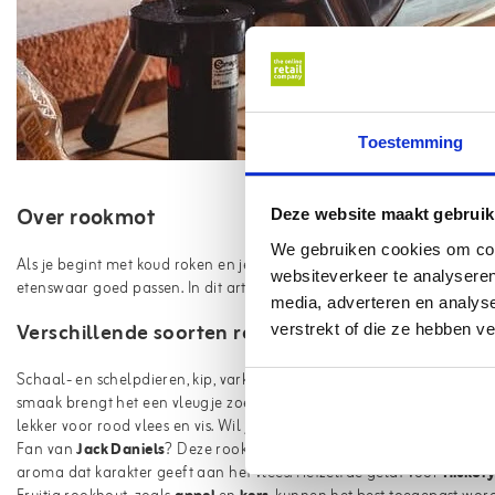
Toestemming
Over rookmot
Deze website maakt gebruik
We gebruiken cookies om cont
Als je begint met koud roken en je bent een beetje aan het ontdekken
websiteverkeer te analyseren
etenswaar goed passen. In dit artikel kom je erachter welke soorten ro
media, adverteren en analys
Verschillende soorten rookmot
verstrekt of die ze hebben v
Schaal- en schelpdieren, kip, varken en zalm krijgen een heerlijke s
smaak brengt het een vleugje zoetheid met zich mee.
Eik rootmot
is
lekker voor rood vlees en vis. Wil je eik met een twist? Rookmot eik
Fan van
Jack Daniels
? Deze rookmot hebben wij ook in het assortimen
aroma dat karakter geeft aan het vlees. Hetzelfde geldt voor
Hickor