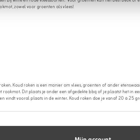
en bij witte en rode vleessoorten. Voor groenten kan het best beuk of e
ookmot, zowel voor groenten als vlees!
 roken. Koud roken is een manier om vlees, groenten of ander etenswa
rookmot. Dit plaats je onder een afgedekte bbq of je plaatst het in e
 vindt vooral plaats in de winter. Koud roken doe je vanaf 20 á 25 g
Mijn account