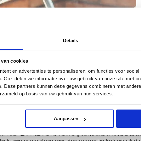
Details
 van cookies
ent en advertenties te personaliseren, om functies voor social
 en experimenteren, dan is het fijn om te weten welke soorten rookmot 
. Ook delen we informatie over uw gebruik van onze site met on
okhout er zijn en welke jij nodig hebt!
e. Deze partners kunnen deze gegevens combineren met andere i
erzameld op basis van uw gebruik van hun services.
maak dankzij
els rookmot
. Els heeft een subtiele smaak en dankzij de lich
 een zeer geliefde rookmot. Het heeft net zoals els een lichtzoete smaak.
Aanpassen
 hebben we ook te verkrijgen in de smaken
whiskey
,
rode wijn
en
cognac.
t. Zeer geschikt voor alle (wilde) vleessoorten. Jack Daniels heeft een 
y
. Deze karakteristieke soorten rookmot geven vlees een extra smaakbel