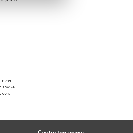
ls gebruikt
ar meer
en smoke
raden.
Contactgegevens