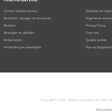
Contact klantenservice
Garantie en repar
Bestellen, wijzigen of annuleren
Algemene voorw
Betalen
Privacy Policy
Bezorgen en afhalen
Over ons
Retourneren
Fysieke winkel
Verzending en levertijden
Hoe wij begonne
Copyright © 2026 - Barbecuewinkel.com | dé Camp
Beoordeli