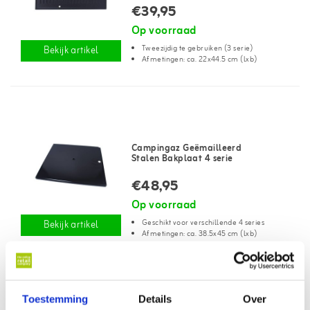
€39,95
Op voorraad
Tweezijdig te gebruiken (3 serie)
Bekijk artikel
Afmetingen: ca. 22x44.5 cm (lxb)
Campingaz Geëmailleerd
Stalen Bakplaat 4 serie
€48,95
Op voorraad
Geschikt voor verschillende 4 series
Bekijk artikel
Afmetingen: ca. 38.5x45 cm (lxb)
Gratis verzending vanaf €75,-*
Toestemming
Details
Over