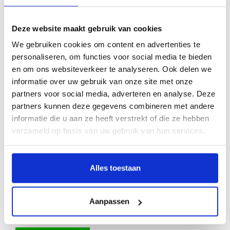
Deze website maakt gebruik van cookies
We gebruiken cookies om content en advertenties te
Campingaz Geëmailleerd
gietijzeren bakplaat 2 serie
personaliseren, om functies voor social media te bieden
dubbelzijdig
en om ons websiteverkeer te analyseren. Ook delen we
€49,95
informatie over uw gebruik van onze site met onze
Op voorraad
partners voor social media, adverteren en analyse. Deze
Tweezijdig te gebruiken (2 serie)
Bekijk artikel
partners kunnen deze gegevens combineren met andere
Afmetingen: ca. 30x35 cm (lxb)
informatie die u aan ze heeft verstrekt of die ze hebben
verzameld op basis van uw gebruik van hun services.
Alles toestaan
Campingaz Mat gietijzeren
bakplaat 2 zijdig 4 serie
Aanpassen
€62,95
Op voorraad