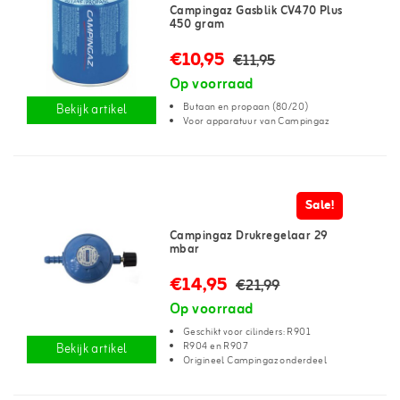
Campingaz Gasblik CV470 Plus
450 gram
€10,95
€11,95
Op voorraad
Butaan en propaan (80/20)
Bekijk artikel
Voor apparatuur van Campingaz
Sale!
Campingaz Drukregelaar 29
mbar
€14,95
€21,99
Op voorraad
Geschikt voor cilinders: R901
R904 en R907
Bekijk artikel
Origineel Campingaz onderdeel