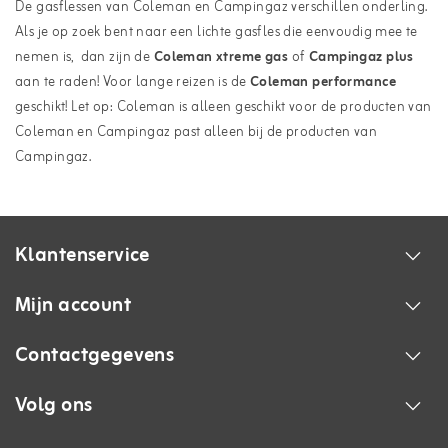
De gasflessen van Coleman en Campingaz verschillen onderling.
Als je op zoek bent naar een lichte gasfles die eenvoudig mee te
nemen is, dan zijn de
Coleman xtreme gas
of
Campingaz plus
aan te raden! Voor lange reizen is de
Coleman performance
geschikt! Let op: Coleman is alleen geschikt voor de producten van
Coleman en Campingaz past alleen bij de producten van
Campingaz.
Klantenservice
Mijn account
Contactgegevens
Volg ons