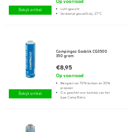
Op voorraad
Licht gewicht
Bekijk artikel
Verdampt gas zelfs bij -27°C.
Campingaz Gasblik CG3500
350 gram
€8,95
Op voorraad
Mengsel van 70% butaan en 30%
propaan
O.a. geschikt voor kachels van het
Bekijk artikel
type Camp'Bistro