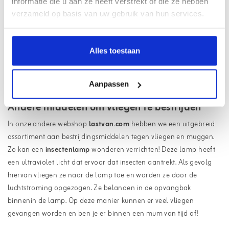
Vliegen bestrijden
informatie die u aan ze heeft verstrekt of die ze hebben
verzameld op basis van uw gebruik van hun services.
Het is enorm vervelend wanneer je tijdens het barbecueën last
hebt van vliegen. Ze zoemen, zitten op het eten en vliegen de hele
tijd in het rond. Soms werken huis-, tuin- en keukenmiddeltjes niet
Alles toestaan
goed genoeg. Overweeg in dat geval dan om gebruik te maken
van andere producten, zoals een citronellakaars of een knock-off
Aanpassen
vliegenverjager.
Andere middelen om vliegen te bestrijden
In onze andere webshop
lastvan.com
hebben we een uitgebreid
assortiment aan bestrijdingsmiddelen tegen vliegen en muggen.
Zo kan een
insectenlamp
wonderen verrichten! Deze lamp heeft
een ultraviolet licht dat ervoor dat insecten aantrekt. Als gevolg
hiervan vliegen ze naar de lamp toe en worden ze door de
luchtstroming opgezogen. Ze belanden in de opvangbak
binnenin de lamp. Op deze manier kunnen er veel vliegen
gevangen worden en ben je er binnen een mum van tijd af!