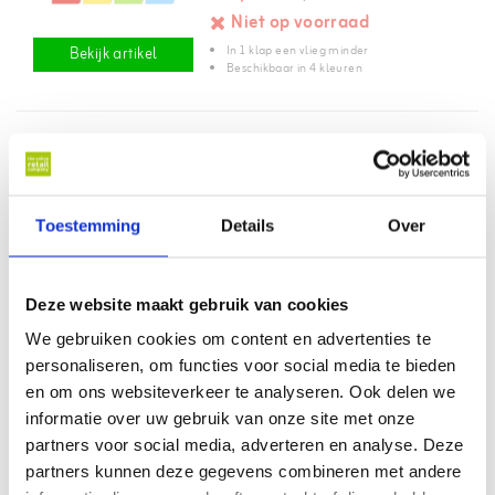
Niet op voorraad
In 1 klap een vlieg minder
Bekijk artikel
Beschikbaar in 4 kleuren
Sale!
Citronella anti-muggen
Toestemming
luchtverfrisser
Details
Over
€4,95
€6,95
Niet op voorraad
Deze website maakt gebruik van cookies
Verjaagt muggen uit slaapkamer
Bekijk artikel
We gebruiken cookies om content en advertenties te
Ongestoord slapen
personaliseren, om functies voor social media te bieden
en om ons websiteverkeer te analyseren. Ook delen we
informatie over uw gebruik van onze site met onze
Gratis verzending vanaf €75,-*
partners voor social media, adverteren en analyse. Deze
partners kunnen deze gegevens combineren met andere