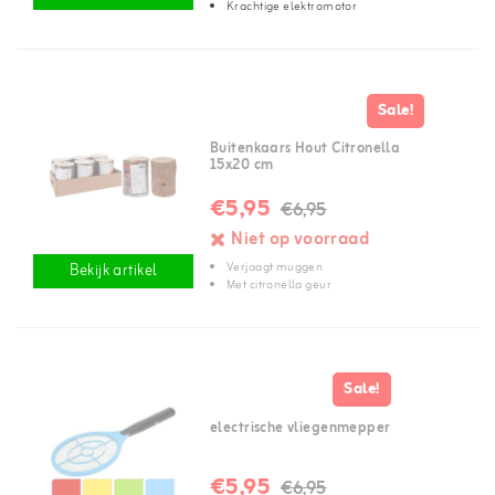
Krachtige elektromotor
Sale!
Buitenkaars Hout Citronella
15x20 cm
€5,95
€6,95
Niet op voorraad
Verjaagt muggen
Bekijk artikel
Met citronella geur
Sale!
electrische vliegenmepper
€5,95
€6,95