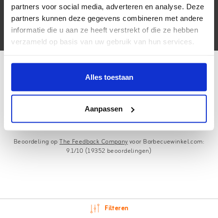
partners voor social media, adverteren en analyse. Deze
partners kunnen deze gegevens combineren met andere
Volg ons
informatie die u aan ze heeft verstrekt of die ze hebben
verzameld op basis van uw gebruik van hun services.
Alles toestaan
Copyright © 2026 - Barbecuewinkel.com | dé Campingaz
Aanpassen
barbecuespecialist! | Koop hier uw Campingaz barbecue of accessoires
- All rights reserved - Realization
InStijl Media
Beoordeling op
The Feedback Company
voor Barbecuewinkel.com:
9.1/10 (19352 beoordelingen)
Filteren