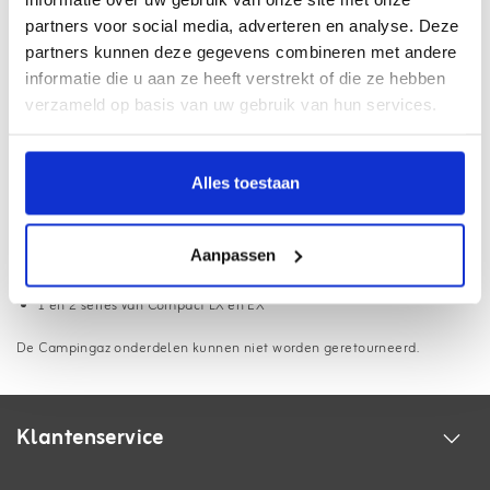
partners voor social media, adverteren en analyse. Deze
Webwinkel met
Thuiswinkel Waarborg
partners kunnen deze gegevens combineren met andere
Haal uw pakket op bij
3500+ afhaalpunten
informatie die u aan ze heeft verstrekt of die ze hebben
verzameld op basis van uw gebruik van hun services.
Gratis
verzending vanaf €75,- (NL/BE)
18.000+ klanten beoordelen ons met een
9.1
Alles toestaan
Informatie
Aanpassen
Gietijzeren grillrooster, geschikt voor de onderstaande modellen:
1 en 2 series van Compact LX en EX
De Campingaz onderdelen kunnen niet worden geretourneerd.
Klantenservice