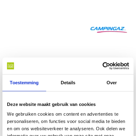
29,95
Op voorraad
Toestemming
Details
Over
Op werkdagen voor 17 u besteld, binnen 1 werkdag thuisbezorgd*
Deze website maakt gebruik van cookies
In winkelwagen
We gebruiken cookies om content en advertenties te
personaliseren, om functies voor social media te bieden
en om ons websiteverkeer te analyseren. Ook delen we
Al online sinds
2007
informatie over uw gebruik van onze site met onze