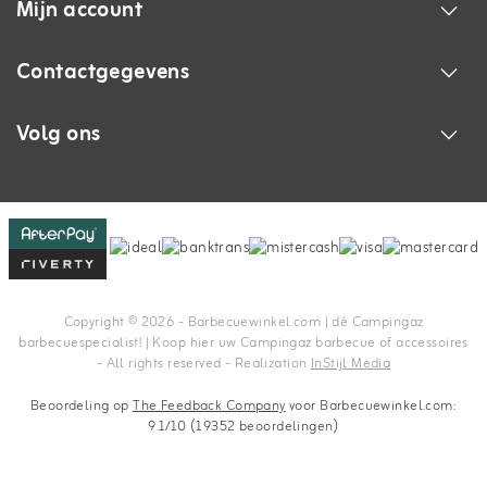
Mijn account
Contactgegevens
Volg ons
Copyright © 2026 - Barbecuewinkel.com | dé Campingaz
barbecuespecialist! | Koop hier uw Campingaz barbecue of accessoires
- All rights reserved - Realization
InStijl Media
Beoordeling op
The Feedback Company
voor Barbecuewinkel.com:
9.1/10 (19352 beoordelingen)