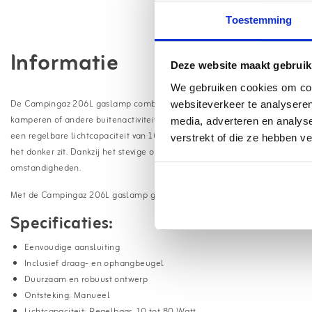
Toestemming
Informatie
Deze website maakt gebruik
We gebruiken cookies om cont
De Campingaz 206L gaslamp combineert veiligheid, efficiëntie en stijlvol
websiteverkeer te analyseren
kamperen of andere buitenactiviteiten. Deze robuuste gaslamp is uitger
media, adverteren en analys
een regelbare lichtcapaciteit van 10 tot 80 Watt. Met een brandduur van o
verstrekt of die ze hebben v
het donker zit. Dankzij het stevige ontwerp is de Campingaz 206L bestand 
omstandigheden.
Met de Campingaz 206L gaslamp geniet je altijd van sfeervol licht, waar j
Specificaties:
Eenvoudige aansluiting
Inclusief draag- en ophangbeugel
Duurzaam en robuust ontwerp
Ontsteking: Manueel
Lichtcapaciteit: Regelbaar, 10 tot 80 Watt