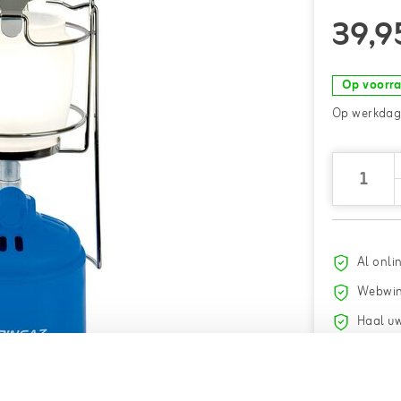
39,9
Op voorr
Op werkdage
Al onli
Webwin
Haal uw
Gratis
v
18.000+