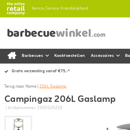
Kennis.
Service.
Vriendelijkheid.
Barbecues
Kooktoestellen
Accessoires
Ba
Gratis verzending vanaf €75,-*
Terug naar Home
|
206L Gaslamp
Campingaz 206L Gaslamp
| Artikelnummer: 2000035218