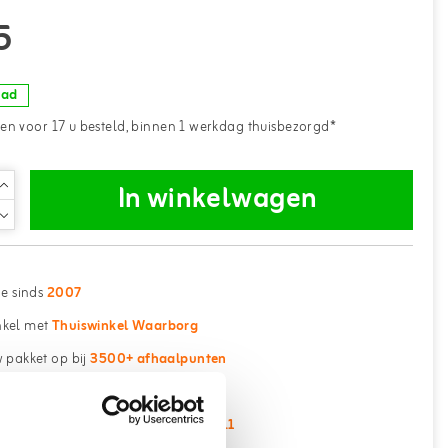
5
aad
n voor 17 u besteld, binnen 1 werkdag thuisbezorgd*
In winkelwagen
ne sinds
2007
kel met
Thuiswinkel Waarborg
 pakket op bij
3500+ afhaalpunten
erzending vanaf €75,- (NL/BE)
 klanten beoordelen ons met een
9.1