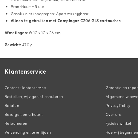
Brandduur: ± 5 uur
Gasblik niet inbegrepen: Apart verkrijgbaar
Alleen te gebruiken met Campingaz C206 GLS cartouches
Afmetingen:
Ø 12 x 12 x 26 cm
Gewicht:
470 g
Klantenservice
Contact klantenservice
Garantie en repar
Bestellen, wijzigen of annuleren
Algemene voorw
Betalen
Privacy Policy
Bezorgen en afhalen
Over ons
Retourneren
Fysieke winkel
Verzending en levertijden
Hoe wij begonne