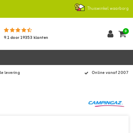
Thuiswinkel waarborg
0
9.1
door
19353
klanten
le levering
Online vanaf 2007