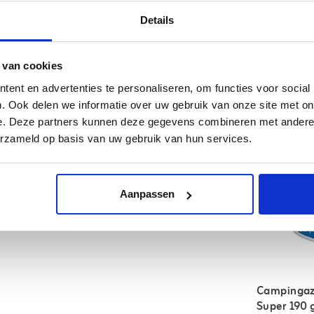
Details
Gerela
 van cookies
ent en advertenties te personaliseren, om functies voor social
 design voor een betrouwbare lichtbron tijdens het
. Ook delen we informatie over uw gebruik van onze site met on
ust met een handige draag- en ophangbeugel en biedt
e. Deze partners kunnen deze gegevens combineren met andere i
ngeveer 5 uur zorgt deze lamp ervoor dat je nooit in
erzameld op basis van uw gebruik van hun services.
tegen een stootje, ideaal voor avontuurlijke
Aanpassen
e ook bent!
Campingaz
Super 190