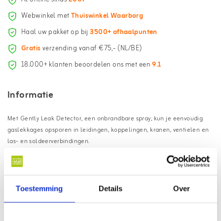
Webwinkel met
Thuiswinkel Waarborg
Haal uw pakket op bij
3500+ afhaalpunten
Gratis
verzending vanaf €75,- (NL/BE)
18.000+ klanten beoordelen ons met een
9.1
Informatie
Met Gently Leak Detector, een onbrandbare spray, kun je eenvoudig
gaslekkages opsporen in leidingen, koppelingen, kranen, ventielen en
las- en soldeerverbindingen.
Gently Leak Detector: Spoor
Gaslekkages op
Toestemming
Details
Over
Gently Leak Detector spray is geschikt voor diverse toepassingen,
waaronder leidingen van gas(flessen), tanks, koel- en
airconditioningsystemen, verwarmingsapparatuur en pers- en