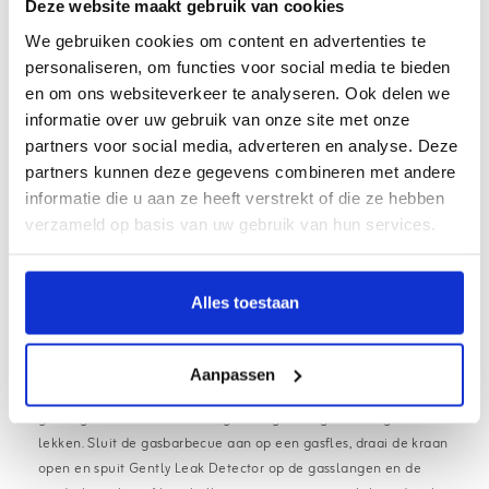
Deze website maakt gebruik van cookies
luchtdrukinstallaties. Het is effectief voor alle (brandbare) gassoorten,
inclusief zuurstof en freon.
We gebruiken cookies om content en advertenties te
personaliseren, om functies voor social media te bieden
Gebruiksaanwijzing en Tips voor Gently Leak
en om ons websiteverkeer te analyseren. Ook delen we
Detector
informatie over uw gebruik van onze site met onze
Voor een nauwkeurige detectie van gaslekken, schud eerst de spuitbus
partners voor social media, adverteren en analyse. Deze
goed voor gebruik. Zorg ervoor dat het te controleren systeem onder
partners kunnen deze gegevens combineren met andere
druk staat en spray de leiding in op een afstand van 30-50 cm. Als er
informatie die u aan ze heeft verstrekt of die ze hebben
bellen ontstaan, duidt dit op een lekkage. Bij kleinere lekkages kan
verzameld op basis van uw gebruik van hun services.
het even duren voordat deze zichtbaar zijn.
Advies & Tips:
Alles toestaan
Gently Leak Detector is niet alleen handig voor het opsporen van
gaslekken. Bij een lekke band kun je het ook op de band spuiten.
Op de plaats waar bellen ontstaan, bevindt zich het gaatje.
Aanpassen
Bij het gebruik van een nieuwe gasbarbecue is het raadzaam om
grondig te controleren of de gasslangen en gasdrukregelaar niet
lekken. Sluit de gasbarbecue aan op een gasfles, draai de kraan
open en spuit Gently Leak Detector op de gasslangen en de