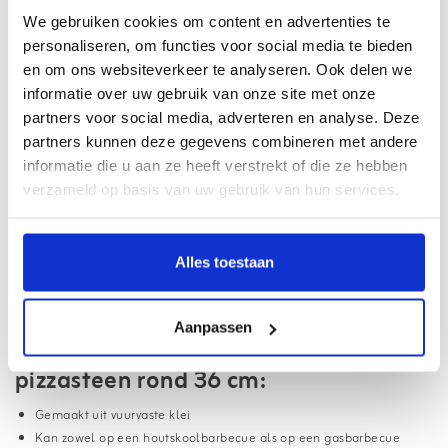
We gebruiken cookies om content en advertenties te
Al online sinds
2007
personaliseren, om functies voor social media te bieden
Webwinkel met
Thuiswinkel Waarborg
en om ons websiteverkeer te analyseren. Ook delen we
Haal uw pakket op bij
3500+ afhaalpunten
informatie over uw gebruik van onze site met onze
partners voor social media, adverteren en analyse. Deze
Gratis
verzending vanaf €75,- (NL/BE)
partners kunnen deze gegevens combineren met andere
18.000+ klanten beoordelen ons met een
9.1
informatie die u aan ze heeft verstrekt of die ze hebben
verzameld op basis van uw gebruik van hun services.
Informatie
Alles toestaan
Universeel, gemaakt uit vuurvaste klei. Kan zowel op een
houtskoolbarbecue als op een gasbarbecue worden gebruikt.
Doorsnede 36 cm, dikte 4 cm.
Aanpassen
Voordelen van de Barbecook
pizzasteen rond 36 cm:
Gemaakt uit vuurvaste klei
Kan zowel op een houtskoolbarbecue als op een gasbarbecue