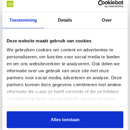
Voor diverse barbecues van Campingaz worden er op deze
pagina grillplaten/roosters aangeboden. Een grillplaat en
rooster zijn ideaal voor het bereiden van vis, vlees, courgette,
Toestemming
Details
Over
ananas, aubergine, aardappels en nog veel meer!
Wat is het verschil tussen een grilplaat en
grilrooster?
Deze website maakt gebruik van cookies
We gebruiken cookies om content en advertenties te
Een grilplaat heeft ribbels waardoor etenswaren goed gegrilld
personaliseren, om functies voor social media te bieden
worden. Daarnaast blijft bij etenswaar eigen vet of vocht op de
en om ons websiteverkeer te analyseren. Ook delen we
plaat liggen. Bij een rooster is dit niet het geval. Het eten krijgt
informatie over uw gebruik van onze site met onze
door het rooster een krokante textuur.
partners voor social media, adverteren en analyse. Deze
Hoe maak je een grilplaat of grilrooster
partners kunnen deze gegevens combineren met andere
schoon?
informatie die u aan ze heeft verstrekt of die ze hebben
verzameld op basis van uw gebruik van hun services.
Het is enorm belangrijk om een grilplaat of grilrooster schoon te
maken, echter is dit niet altijd een eenvoudige klus. Hieronder
staan een aantal mogelijkheden hoe je dit het beste kunt doen.
Alles toestaan
Laat de plaat/rooster weken in lauwwarm of heet water