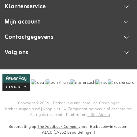
Klantenservice
Mijn account
Contactgegevens
Volg ons
Copyright © 2026 - Barbecuewinkel.com | dé Campingaz
barbecuespecialist! | Koop hier uw Campingaz barbecue of accessoires
- All rights reserved - Realization
InStijl Media
Beoordeling op
The Feedback Company
voor Barbecuewinkel.com:
9.1/10 (19352 beoordelingen)