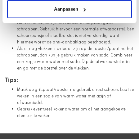
voor ongeveer een half uur of een uur. Het is belangrijk dat
de plaat zelf ook nog een beetje warm is. Doe eventueel
Aanpassen
een beetje azijn of afwasmiddel erbij.
Na het weken, kun je het rooster of de plaat gaan
schrobben. Gebruik hiervoor een normale afwasborstel. Een
schuursponsje of staalborstel is niet verstandig, want
hiermee wordt de anti-aanbaklaag beschadigd.
Als er nog vlekken zichtbaar zijn op de rooster/plaat na het
schrobben, dan kun je gebruik maken van soda. Combineer
een kopje warm water met soda. Dip de afwasborstel erin
en ga met de borstel over de vlekken.
Tips:
Maak de grillplaat/rooster na gebruik direct schoon. Laat ze
weken in een sopje van warm water met azijn of
afwasmiddel
Gebruik eventueel kokend water om al het aangekoekte
eten los te weken