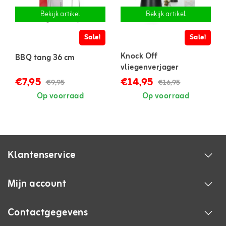
Bekijk artikel
Bekijk artikel
Sale!
Sale!
Knock Off
BBQ tang 36 cm
vliegenverjager
€7,95
€14,95
€9,95
€16,95
Op voorraad
Op voorraad
Klantenservice
Mijn account
Contactgegevens