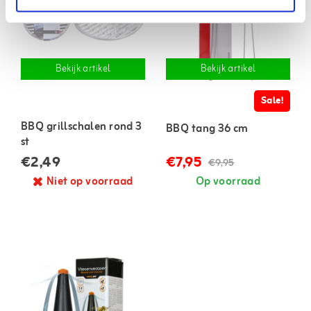
Bekijk artikel
Bekijk artikel
Sale!
BBQ grillschalen rond 3
BBQ tang 36 cm
st
€2,49
€7,95
€9,95
Niet op voorraad
Op voorraad