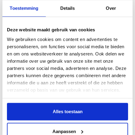
Toestemming
Details
Over
Deze website maakt gebruik van cookies
Bekijk artikel
Bekijk artikel
We gebruiken cookies om content en advertenties te
personaliseren, om functies voor social media te bieden
Sale!
en om ons websiteverkeer te analyseren. Ook delen we
BBQ barbecue servies
BBQ bereidingsbakjes 5
informatie over uw gebruik van onze site met onze
pakket
st
partners voor social media, adverteren en analyse. Deze
€8,95
€2,49
partners kunnen deze gegevens combineren met andere
€10,96
informatie die u aan ze heeft verstrekt of die ze hebben
Niet op voorraad
Niet op voorraad
verzameld op basis van uw gebruik van hun services.
Alles toestaan
Aanpassen