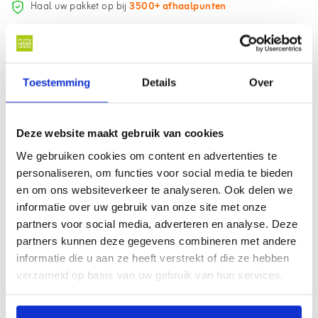
Haal uw pakket op bij
3500+ afhaalpunten
Gratis
verzending vanaf €75,- (NL/BE)
18.000+ klanten beoordelen ons met een
9.1
Toestemming
Details
Over
Informatie
Met deze barbecue vork kunt u een stukje vlees of groenten eenvoudig
Deze website maakt gebruik van cookies
omkeren op de barbecue. De vork heeft een lengte van 46 centimeter.
We gebruiken cookies om content en advertenties te
Dankzij het lange houten handvat van de vork blijven uw handen veilig
personaliseren, om functies voor social media te bieden
uit de buurt van de hitte, dus ideaal om verbranding te voorkomen
en om ons websiteverkeer te analyseren. Ook delen we
tijdens het barbecueën.
informatie over uw gebruik van onze site met onze
Specificaties:
partners voor social media, adverteren en analyse. Deze
partners kunnen deze gegevens combineren met andere
Lengte van 46 centimeter
informatie die u aan ze heeft verstrekt of die ze hebben
Materiaal handvat: hout
verzameld op basis van uw gebruik van hun services.
Materiaal vork: RVS
Voorkomen van verbranding aan vingers
Eenvoudig vlees of groenten omkeren