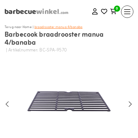
0
Terug naar Home
|
braadrooster manua 4/banaba
Barbecook braadrooster manua
4/banaba
| Artikelnummer: BC-SPA-9570