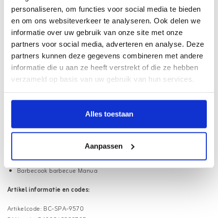
personaliseren, om functies voor social media te bieden
Al online sinds
2007
en om ons websiteverkeer te analyseren. Ook delen we
Webwinkel met
Thuiswinkel Waarborg
informatie over uw gebruik van onze site met onze
Haal uw pakket op bij
3500+ afhaalpunten
partners voor social media, adverteren en analyse. Deze
partners kunnen deze gegevens combineren met andere
Gratis
verzending vanaf €75,- (NL/BE)
informatie die u aan ze heeft verstrekt of die ze hebben
18.000+ klanten beoordelen ons met een
9.1
verzameld op basis van uw gebruik van hun services.
Informatie
Alles toestaan
Barbecookbraadrooster manua 4/banaba.
Geschikt voor:
Aanpassen
Barbecook barbecue Banaba
Barbecook barbecue Manua
Artikel informatie en codes:
Artikelcode: BC-SPA-9570