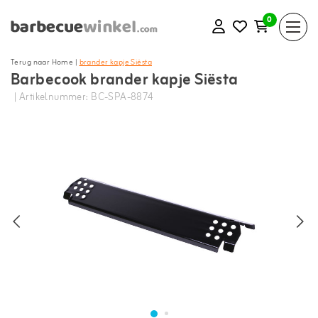
0
Terug naar Home
|
brander kapje Siësta
Barbecook brander kapje Siësta
| Artikelnummer: BC-SPA-8874