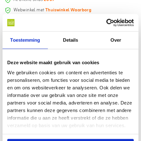
Webwinkel met
Thuiswinkel Waarborg
Haal uw pakket op bij
3500+ afhaalpunten
Gratis
verzending vanaf €75,- (NL/BE)
Toestemming
Details
Over
18.000+ klanten beoordelen ons met een
9.1
Informatie
Deze website maakt gebruik van cookies
We gebruiken cookies om content en advertenties te
Barbecook branderkapje Siësta.
personaliseren, om functies voor social media te bieden
Geschikt voor:
en om ons websiteverkeer te analyseren. Ook delen we
Barbecook barbecue Siësta 210
informatie over uw gebruik van onze site met onze
Barbecook barbecue Siësta 310
partners voor social media, adverteren en analyse. Deze
Barbecook barbecue Siësta 412
Barbecook barbecue Siësta 512
partners kunnen deze gegevens combineren met andere
Barbecook barbecue Siësta 612
informatie die u aan ze heeft verstrekt of die ze hebben
Artikel informatie en codes:
verzameld op basis van uw gebruik van hun services.
Artikelcode: BC-SPA-8874 en 2279261200
EAN code: 5400269201708