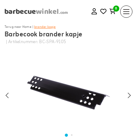
0
Terug naar Home
|
brander kapje
Barbecook brander kapje
| Artikelnummer: BC-SPA-9105