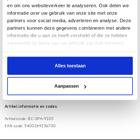
en om ons websiteverkeer te analyseren. Ook delen we
Webwinkel met
Thuiswinkel Waarborg
informatie over uw gebruik van onze site met onze
Haal uw pakket op bij
3500+ afhaalpunten
partners voor social media, adverteren en analyse. Deze
partners kunnen deze gegevens combineren met andere
Gratis
verzending vanaf €75,- (NL/BE)
informatie die u aan ze heeft verstrekt of die ze hebben
18.000+ klanten beoordelen ons met een
9.1
verzameld op basis van uw gebruik van hun services.
Informatie
Alles toestaan
Barbecook brander kapje TBC.
Geschikt voor:
Aanpassen
Barbecook barbecue TBC
Artikel informatie en codes:
Artikelcode: BC-SPA-9105
EAN code: 5400269236700