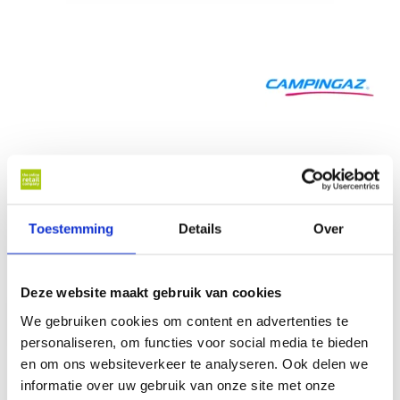
26,95
Toestemming
Details
Over
Op voorraad
Op werkdagen voor 17 u besteld, binnen 1 werkdag thuisbezorgd*
Deze website maakt gebruik van cookies
In winkelwagen
We gebruiken cookies om content en advertenties te
personaliseren, om functies voor social media te bieden
en om ons websiteverkeer te analyseren. Ook delen we
informatie over uw gebruik van onze site met onze
Al online sinds
2007