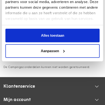
partners voor social media, adverteren en analyse. Deze
Webwinkel met
Thuiswinkel Waarborg
partners kunnen deze gegevens combineren met andere
informatie die u aan ze heeft verstrekt of die ze hebben
Haal uw pakket op bij
3500+ afhaalpunten
verzameld op basis van uw gebruik van hun services.
Gratis
verzending vanaf €75,- (NL/BE)
18.000+ klanten beoordelen ons met een
9.1
Alles toestaan
Informatie
Aanpassen
Brander expert tradition, geschikt voor de onderstaande modellen:
De Campingaz onderdelen kunnen niet worden geretourneerd.
Klantenservice
Mijn account