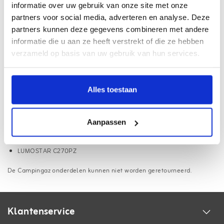
informatie over uw gebruik van onze site met onze
Webwinkel met
Thuiswinkel Waarborg
partners voor social media, adverteren en analyse. Deze
partners kunnen deze gegevens combineren met andere
Haal uw pakket op bij
3500+ afhaalpunten
informatie die u aan ze heeft verstrekt of die ze hebben
Gratis
verzending vanaf €75,- (NL/BE)
verzameld op basis van uw gebruik van hun services.
18.000+ klanten beoordelen ons met een
9.1
Alles toestaan
Informatie
Glas kogelvormig, geschikt voor de onderstaande modellen:
Aanpassen
BIVOUAC
LUMOSTAR C270PZ
De Campingaz onderdelen kunnen niet worden geretourneerd.
Klantenservice