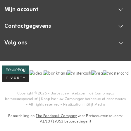
Mijn account
Contactgegevens
Volg ons
Copyright © 2026 - Barbecuewinkel.com | dé Campingaz
barbecuespecialist! | Koop hier uw Campingaz barbecue of accessoires
- All rights reserved - Realization
InStijl Media
Beoordeling op
The Feedback Company
voor Barbecuewinkel.com:
9.1/10 (19353 beoordelingen)