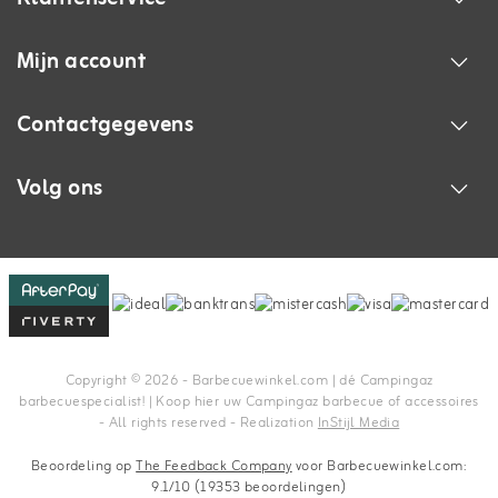
Mijn account
Contactgegevens
Volg ons
Copyright © 2026 - Barbecuewinkel.com | dé Campingaz
barbecuespecialist! | Koop hier uw Campingaz barbecue of accessoires
- All rights reserved - Realization
InStijl Media
Beoordeling op
The Feedback Company
voor Barbecuewinkel.com:
9.1/10 (19353 beoordelingen)