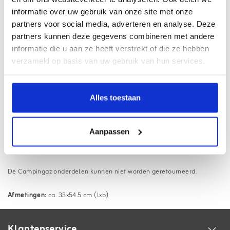
informatie over uw gebruik van onze site met onze
Webwinkel met
Thuiswinkel Waarborg
partners voor social media, adverteren en analyse. Deze
Haal uw pakket op bij
3500+ afhaalpunten
partners kunnen deze gegevens combineren met andere
informatie die u aan ze heeft verstrekt of die ze hebben
Gratis
verzending vanaf €75,- (NL/BE)
verzameld op basis van uw gebruik van hun services.
18.000+ klanten beoordelen ons met een
9.1
Informatie
Alles toestaan
Kookplaat Texas, geschikt voor de onderstaande modellen:
Aanpassen
Texas
De Campingaz onderdelen kunnen niet worden geretourneerd.
Afmetingen:
ca. 33x54.5 cm (lxb)
Klantenservice