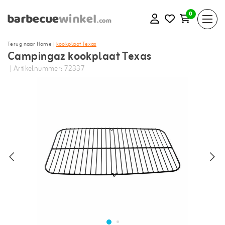
0
Terug naar Home
|
kookplaat Texas
Campingaz kookplaat Texas
| Artikelnummer: 72337