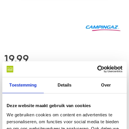
19,99
Op voorraad
Op werkdagen voor 17 u besteld, binnen 1 werkdag thuisbezorgd*
Toestemming
Details
Over
In winkelwagen
Deze website maakt gebruik van cookies
We gebruiken cookies om content en advertenties te
personaliseren, om functies voor social media te bieden
Al online sinds
2007
en om ons websiteverkeer te analyseren. Ook delen we