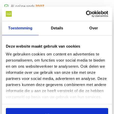
Al online sinds
2007
Webwinkel met
Thuiswinkel Waarborg
Haal uw pakket op bij
3500+ afhaalpunten
Toestemming
Details
Over
Gratis
verzending vanaf €75,- (NL/BE)
18.000+ klanten beoordelen ons met een
9.1
Deze website maakt gebruik van cookies
Informatie
We gebruiken cookies om content en advertenties te
personaliseren, om functies voor social media te bieden
en om ons websiteverkeer te analyseren. Ook delen we
Campingaz Wieltjes x 2 2/3/4 SERIES BBQ, geschikt voor de
informatie over uw gebruik van onze site met onze
onderstaande modellen:
partners voor social media, adverteren en analyse. Deze
3 SERIES CLASSIC L
partners kunnen deze gegevens combineren met andere
3 SERIES CLASSIC LS
informatie die u aan ze heeft verstrekt of die ze hebben
3 SERIES CLASSIC LS PLUS
verzameld op basis van uw gebruik van hun services.
3 SERIES CLASSIC LXS
3 SERIES CLASSIC CAST IRON EXS
3 SERIES CLASSIC LXSEXS