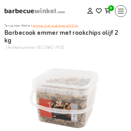
0
Terug naar Home
|
emmer met rookchips olijf 2 kg
Barbecook emmer met rookchips olijf 2
kg
| Artikelnummer: BC-SMO-7435