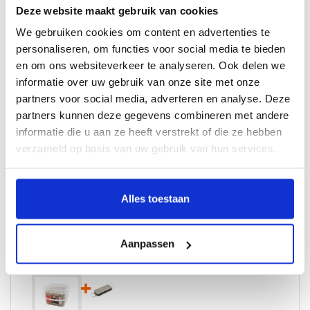
Kan eventueel gemengd worden met eik of hickory
Deze website maakt gebruik van cookies
Ideaal bij gevogelte
We gebruiken cookies om content en advertenties te
Hoe gebruik je rookchips in jouw barbecue?
personaliseren, om functies voor social media te bieden
en om ons websiteverkeer te analyseren. Ook delen we
Strooi eenvoudig een paar handjes (1 tot 3, afhankelijk van de
informatie over uw gebruik van onze site met onze
hoeveelheid vlees en de grootte van jouw barbecue) met chips tussen
partners voor social media, adverteren en analyse. Deze
je kolen of briketten. Wil je nog meer rook? gebruik dan de
speciale
partners kunnen deze gegevens combineren met andere
Smoker Box
informatie die u aan ze heeft verstrekt of die ze hebben
Verpakking:
verzameld op basis van uw gebruik van hun services.
Inhoud 2 kg
Alles toestaan
Combideals
Aanpassen
emmer met rookchips olijf 2 kg
+ Smoker Box