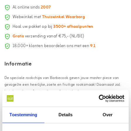
Al online sinds
2007
Webwinkel met
Thuiswinkel Waarborg
Haal uw pakket op bij
3500+ afhaalpunten
Gratis
verzending vanaf €75,- (NL/BE)
18.000+ klanten beoordelen ons met een
9.1
Informatie
De speciale rookchips van Barbecook geven jouw master piece van
gevogelte een heerlijke, zoete en fruitige rooksmaak! Daarnaast zal
het vlees die professionele goudbruine looks geven.
Voordelen van de Barbecook
rookchips olijf:
Toestemming
Details
Over
Toevoeging van heerlijke rooksmaak aan bereidingen
Kruidige en aardachtige smaak