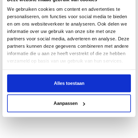
We gebruiken cookies om content en advertenties te
Webwinkel met
Thuiswinkel Waarborg
personaliseren, om functies voor social media te bieden
Haal uw pakket op bij
3500+ afhaalpunten
en om ons websiteverkeer te analyseren. Ook delen we
Gratis
verzending vanaf €75,- (NL/BE)
informatie over uw gebruik van onze site met onze
partners voor social media, adverteren en analyse. Deze
18.000+ klanten beoordelen ons met een
9.1
partners kunnen deze gegevens combineren met andere
informatie die u aan ze heeft verstrekt of die ze hebben
Informatie
verzameld op basis van uw gebruik van hun services.
Barbecook grondrooster.
Geschikt voor:
Alles toestaan
Barbecook barbecue Loewy
Barbecook barbecue Major
Barbecook barbecue Basic
Aanpassen
Barbecook barbecue Edson
Barbecook barbecue Major
Barbecook barbecue Adam
Barbecook barbecue Adam Top
Afmetingen: