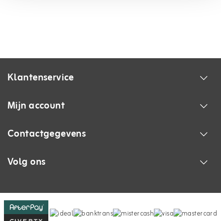
ø18 cm
Artikel informatie en codes:
Artikelcode: BC-SPA-8119
EAN code: 5400269214593
Klantenservice
Mijn account
Contactgegevens
Volg ons