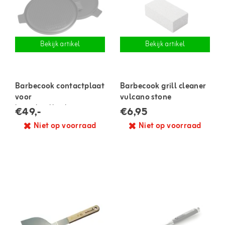
Bekijk artikel
Bekijk artikel
Barbecook contactplaat
Barbecook grill cleaner
voor
vulcano stone
houtskoolbarbecue
€49,-
€6,95
Niet op voorraad
Niet op voorraad