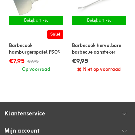
Bekijk artikel
Bekijk artikel
Sale!
Barbecook
Barbecook hervulbare
hamburgerspatel FSC®
barbecue aansteker
€7,95
€9,95
€9,95
Op voorraad
Niet op voorraad
Klantenservice
Mijn account