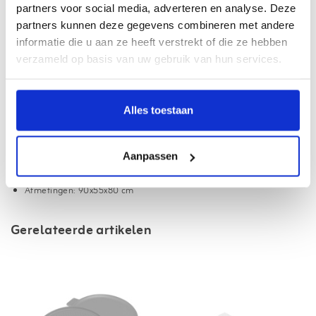
partners voor social media, adverteren en analyse. Deze
zetten. Deze barbecuehoes is waterafstotend en ook ademend. Dit
partners kunnen deze gegevens combineren met andere
voorkomt dat jouw mooie gasbarbecue zou gaan roesten.
informatie die u aan ze heeft verstrekt of die ze hebben
Met de Barbecook barbecuehoes blijft je barbecue er als nieuw uitzien!
verzameld op basis van uw gebruik van hun services.
Specificaties, inhoud en afmetingen:
Merk: Barbecook
Alles toestaan
Inhoud verpakking: 1x barbecuehoes
Kleur: Zwart
Aanpassen
Materiaal: Polyester
Uitvoering: rechthoekig
Afmetingen: 90x55x80 cm
Gerelateerde artikelen