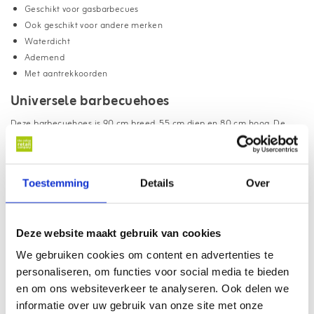
Geschikt voor gasbarbecues
Ook geschikt voor andere merken
Waterdicht
Ademend
Met aantrekkoorden
Universele barbecuehoes
Deze barbecuehoes is 90 cm breed, 55 cm diep en 80 cm hoog. De
barbecuehoes past op de volgende gasbarbecues van Barbecook:
Spring 2002
Alexia 5011/5111
Toestemming
Details
Over
Maar de barbecuehoes is natuurlijk ook geschikt voor allerlei andere
gasbarbecues met dezelfde afmetingen!
Deze website maakt gebruik van cookies
Waterdicht en ademend
We gebruiken cookies om content en advertenties te
personaliseren, om functies voor social media te bieden
Om je barbecue te beschermen tegen allerlei weersomstandigheden,
en om ons websiteverkeer te analyseren. Ook delen we
is een beschermhoes een absolute must. Het is dan ook de perfecte
informatie over uw gebruik van onze site met onze
oplossing voor als je geen plaats hebt om je barbecue binnen te