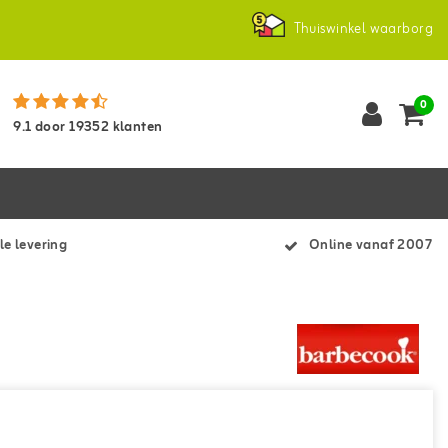
Thuiswinkel waarborg
0
9.1
door
19352
klanten
le levering
Online vanaf 2007