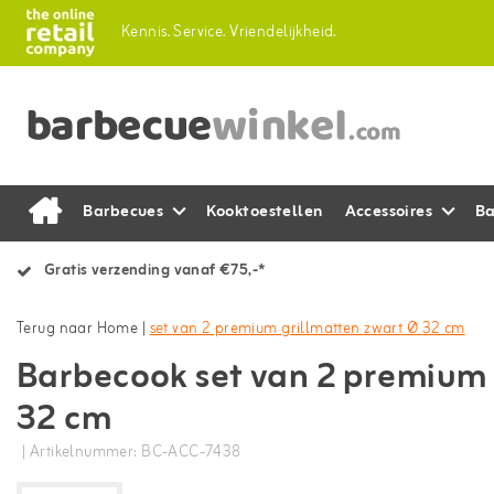
Kennis.
Service.
Vriendelijkheid.
Barbecues
Kooktoestellen
Accessoires
Ba
Gratis verzending vanaf €75,-*
Terug naar Home
|
set van 2 premium grillmatten zwart Ø 32 cm
Barbecook set van 2 premium 
32 cm
| Artikelnummer: BC-ACC-7438