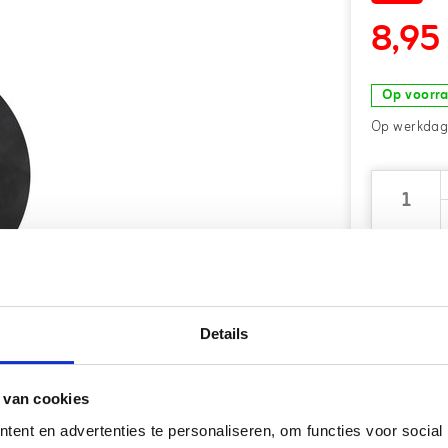
8,95
Op voorr
Op werkdage
Al onli
Webwin
Details
Haal uw
Gratis
v
 van cookies
18.000+
ent en advertenties te personaliseren, om functies voor social