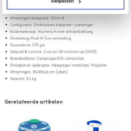
Aanpassen
Vermogen: 2400W
Brandertechnologie: 360 ring brander
Afmetingen kookplaat: 30cm Ø
Configuratie: Omkeerbare bakplaat + pandrager
Kookmateriaal: Aluminium met antiaanbaklaag
Ontsteking: Push N Turn-ontsteking
Gasverbruik: 175 g/u
Gebruik & runtime: 2 uur en 30 minuten op CV470
Brandstofbron: Campingaz 470-cartouches
Draagtas en opbergtas: Inbegrepen materiaal: Polyester
Afmetingen: 35x35x16 cm (lxbxh)
Gewicht: 5,1 kg
Gerelateerde artikelen