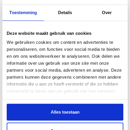
Voordelen van de Campingaz Stove
360 Grill CV:
Toestemming
Details
Over
Deze voorgemonteerde tafelgrill maakt het gemakkelijk en
comfortabel om zittend aan tafel te grillen
Deze website maakt gebruik van cookies
Push & Turn-ontsteking voor gemakkelijke verlichting, en een 360-
ringbrander met uitstekende vlamverdeling voor gelijkmatige
We gebruiken cookies om content en advertenties te
warmteverspreiding over de hele grill betekent dat het nog nooit zo
personaliseren, om functies voor social media te bieden
eenvoudig was om zo goed buiten te eten
en om ons websiteverkeer te analyseren. Ook delen we
Een duurzaam omkeerbaar raadsel van gegoten aluminium met
informatie over uw gebruik van onze site met onze
antiaanbaklaag en een vaatwasmachinebestendige vuur-/waterbak
partners voor social media, adverteren en analyse. Deze
zorgen voor een snelle en eenvoudige reiniging
partners kunnen deze gegevens combineren met andere
informatie die u aan ze heeft verstrekt of die ze hebben
De praktische grill wordt volledig voorgemonteerd geleverd en het
verzameld op basis van uw gebruik van hun services.
sexy, maar eenvoudige ontwerp zorgt ervoor dat de grill harmonieus zal
integreren in een huiselijke setting in de stad maar ook tijdens elk
avontuur met de caravan. Licht, compact en handig om overal mee
naar toe te nemen.
Alles toestaan
Specificaties en technische gegevens: