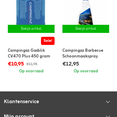
Bekijk artikel
Bekijk artikel
Sale!
Campingaz Gasblik
Campingaz Barbecue
CV470 Plus 450 gram
Schoonmaakspray
€10,95
€12,95
€11,95
Op voorraad
Op voorraad
Klantenservice
Mijn account