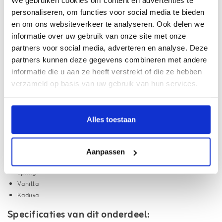
We gebruiken cookies om content en advertenties te
Al online sinds
2007
personaliseren, om functies voor social media te bieden
en om ons websiteverkeer te analyseren. Ook delen we
Webwinkel met
Thuiswinkel Waarborg
informatie over uw gebruik van onze site met onze
Haal uw pakket op bij
3500+ afhaalpunten
partners voor social media, adverteren en analyse. Deze
partners kunnen deze gegevens combineren met andere
Gratis
verzending vanaf €75,- (NL/BE)
informatie die u aan ze heeft verstrekt of die ze hebben
18.000+ klanten beoordelen ons met een
9.1
verzameld op basis van uw gebruik van hun services.
Informatie
Alles toestaan
Barbecook thermometer Spring/Vanilla/Kaduva. Origineel Barbecook
onderdeel.
Dit onderdeel is geschikt voor:
Aanpassen
Spring
Vanilla
Kaduva
Specificaties van dit onderdeel: