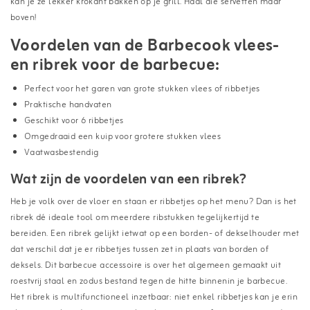
kan je ze lekker krokant bakken op je grill. Haal die servetten maar
boven!
Voordelen van de Barbecook vlees-
en ribrek voor de barbecue:
Perfect voor het garen van grote stukken vlees of ribbetjes
Praktische handvaten
Geschikt voor 6 ribbetjes
Omgedraaid een kuip voor grotere stukken vlees
Vaatwasbestendig
Wat zijn de voordelen van een ribrek?
Heb je volk over de vloer en staan er ribbetjes op het menu? Dan is het
ribrek dé ideale tool om meerdere ribstukken tegelijkertijd te
bereiden. Een ribrek gelijkt ietwat op een borden- of dekselhouder met
dat verschil dat je er ribbetjes tussen zet in plaats van borden of
deksels. Dit barbecue accessoire is over het algemeen gemaakt uit
roestvrij staal en zodus bestand tegen de hitte binnenin je barbecue.
Het ribrek is multifunctioneel inzetbaar: niet enkel ribbetjes kan je erin