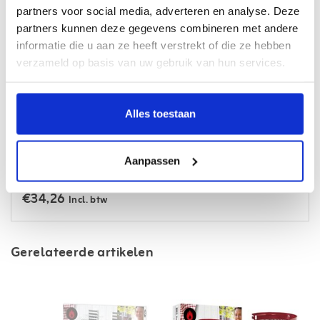
partners voor social media, adverteren en analyse. Deze
Combideals
partners kunnen deze gegevens combineren met andere
informatie die u aan ze heeft verstrekt of die ze hebben
verzameld op basis van uw gebruik van hun services.
vlees- en ribrek voor 6 producten
+ hamburgerspatel
FSC®
+ barbecue tang FSC®
Alles toestaan
Aanpassen
€35,85
Niet op voorraad
€34,26
Incl. btw
Gerelateerde artikelen