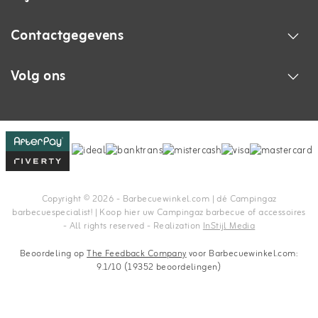
Contactgegevens
Volg ons
Copyright © 2026 - Barbecuewinkel.com | dé Campingaz
barbecuespecialist! | Koop hier uw Campingaz barbecue of accessoires
- All rights reserved - Realization
InStijl Media
Beoordeling op
The Feedback Company
voor Barbecuewinkel.com:
9.1/10 (19352 beoordelingen)