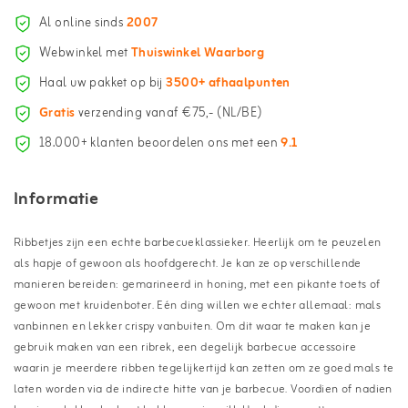
Al online sinds
2007
Webwinkel met
Thuiswinkel Waarborg
Haal uw pakket op bij
3500+ afhaalpunten
Gratis
verzending vanaf €75,- (NL/BE)
18.000+ klanten beoordelen ons met een
9.1
Informatie
Ribbetjes zijn een echte barbecueklassieker. Heerlijk om te peuzelen
als hapje of gewoon als hoofdgerecht. Je kan ze op verschillende
manieren bereiden: gemarineerd in honing, met een pikante toets of
gewoon met kruidenboter. Eén ding willen we echter allemaal: mals
vanbinnen en lekker crispy vanbuiten. Om dit waar te maken kan je
gebruik maken van een ribrek, een degelijk barbecue accessoire
waarin je meerdere ribben tegelijkertijd kan zetten om ze goed mals te
laten worden via de indirecte hitte van je barbecue. Voordien of nadien