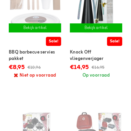
Bekijk artikel
Bekijk artikel
Sale!
Sale!
BBQ barbecue servies
Knock Off
pakket
vliegenverjager
€8,95
€14,95
€10,96
€16,95
Niet op voorraad
Op voorraad