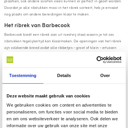
plaatsen, ook andere soorten vlees kunnen er perfect in gezet worden.
Doordat je alle ribstukken mooi in het ribrek sorteert, heb je ernaast
nog plaats om andere bereidingen klaar te maken.
Het ribrek van Barbecook
Barbecook biedt een ribrek aan uit roestvrij staal waarin je tot zes
ribstukken tegelijkertijd kan klaarmaken. De openingen van het ribrek
zijn voldoende breed zodat alle ribbetjes – groot of klein – ertussen
zouden passen. Aan de zijkant is dit barbecue accessoire voorzien van
handvatten zodat je het rek makkelijk van je barbecue kan halen. Het
ribrek kan worden gebruikt op alle Barbecook houtskoolbarbecues en
gasbarbecues. De afmetingen zijn 34,5 cm x 20 cm x 15 cm.
Toestemming
Details
Over
Specificaties, inhoud en afmetingen:
Merk: Barbecook
Deze website maakt gebruik van cookies
Inhoud verpakking: 1x vleesrek
We gebruiken cookies om content en advertenties te
Kleur: Zilver
personaliseren, om functies voor social media te bieden
Materiaal: RVS
en om ons websiteverkeer te analyseren. Ook delen we
Afmetingen: 36x21x12 cm (lxbxh)
informatie over uw gebruik van onze site met onze