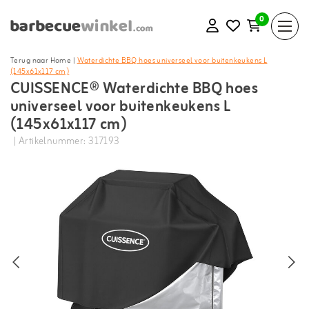
0
Terug naar Home
|
Waterdichte BBQ hoes universeel voor buitenkeukens L
(145x61x117 cm)
CUISSENCE® Waterdichte BBQ hoes
universeel voor buitenkeukens L
(145x61x117 cm)
| Artikelnummer: 317193