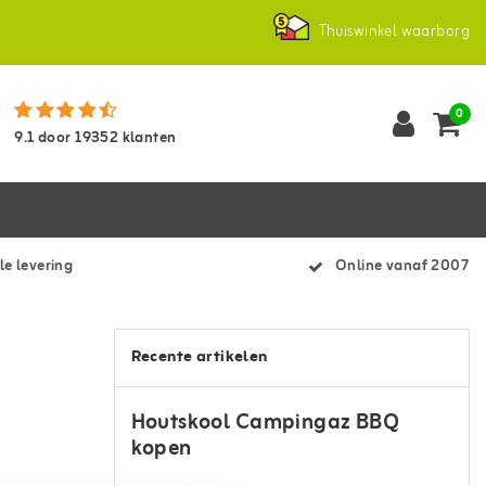
Thuiswinkel waarborg
0
9.1
door
19352
klanten
le levering
Online vanaf 2007
Recente artikelen
Houtskool Campingaz BBQ
kopen