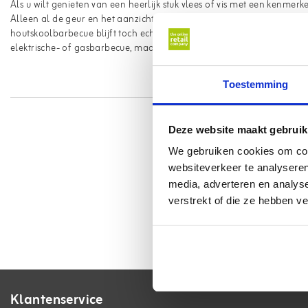
Als u wilt genieten van een heerlijk stuk vlees of vis met een kenm
Alleen al de geur en het aanzicht van roodgloeiende houtskolen doe
houtskoolbarbecue blijft toch echt barbecueën. De voorbereiding en d
elektrische- of gasbarbecue, maar dat is nou net de charme daarvan
Toestemming
Deze website maakt gebruik
We gebruiken cookies om cont
websiteverkeer te analyseren
media, adverteren en analys
verstrekt of die ze hebben v
Klantenservice