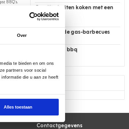
gaz BBQ's.
Gezellig buiten koken met een
e
kooktoestel
t een
Verschillende gas-barbecues
Over
Campingaz bbq
 media te bieden en om ons
ze partners voor social
nformatie die u aan ze heeft
Tags
Alles toestaan
Contactgegevens