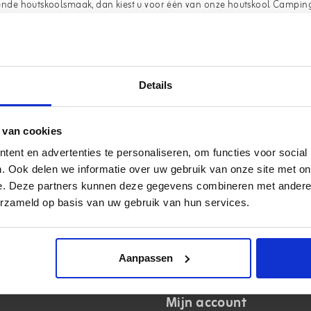
erkende houtskoolsmaak, dan kiest u voor één van onze houtskool Campin
n ieders hart toch sneller kloppen? Buiten koken en eten met een echt
e bereiding van het eten zelf kost dan misschien iets meer tijd dan me
.
Details
 van cookies
ent en advertenties te personaliseren, om functies voor social
. Ook delen we informatie over uw gebruik van onze site met on
e. Deze partners kunnen deze gegevens combineren met andere i
erzameld op basis van uw gebruik van hun services.
Aanpassen
Mijn account