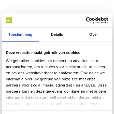
Recente artikelen
Toestemming
Details
Over
Houtskool Campingaz BBQ kopen
Deze website maakt gebruik van cookies
Gezellig buiten koken met een kooktoestel
We gebruiken cookies om content en advertenties te
personaliseren, om functies voor social media te bieden
Verschillende gas-barbecues
en om ons websiteverkeer te analyseren. Ook delen we
informatie over uw gebruik van onze site met onze
partners voor social media, adverteren en analyse. Deze
Campingaz bbq
partners kunnen deze gegevens combineren met andere
informatie die u aan ze heeft verstrekt of die ze hebben
verzameld op basis van uw gebruik van hun services.