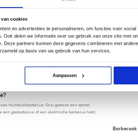
 van cookies
Gerela
ent en advertenties te personaliseren, om functies voor social
. Ook delen we informatie over uw gebruik van onze site met on
e. Deze partners kunnen deze gegevens combineren met andere i
ke rooksmaak! Daarnaast zal het vlees die
erzameld op basis van uw gebruik van hun services.
s eik:
Aanpassen
ue?
k in een houtskoolbarbecue. Gooi gewoon een aantal
 je een gasbarbecue of een elektrische barbecue hebt,
Barbecook