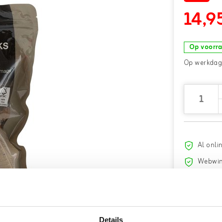
14,9
Op voorr
Op werkdage
Al onli
Webwin
Haal uw
Gratis
v
18.000+
Details