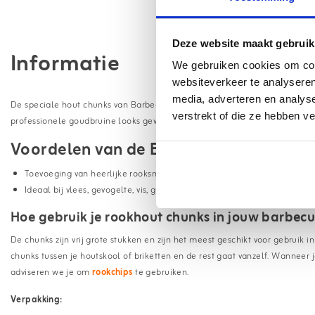
Deze website maakt gebruik
Informatie
We gebruiken cookies om cont
websiteverkeer te analyseren
media, adverteren en analys
De speciale hout chunks van Barbecook geven jouw gerechten een heerlij
verstrekt of die ze hebben v
professionele goudbruine looks geven.
Voordelen van de Barbecook hout chunk
Toevoeging van heerlijke rooksmaak aan bereidingen
Ideaal bij vlees, gevogelte, vis, groenten & kaas
Hoe gebruik je rookhout chunks in jouw barbec
De chunks zijn vrij grote stukken en zijn het meest geschikt voor gebrui
chunks tussen je houtskool of briketten en de rest gaat vanzelf. Wanneer
adviseren we je om
rookchips
te gebruiken.
Verpakking: