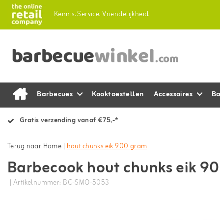
Kennis.
Service.
Vriendelijkheid.
Barbecues
Kooktoestellen
Accessoires
Ba
Gratis verzending vanaf €75,-*
Terug naar Home
|
hout chunks eik 900 gram
Barbecook hout chunks eik 9
| Artikelnummer: BC-SMO-5053