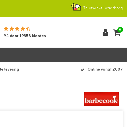
Thuiswinkel waarborg
0
9.1
door
19353
klanten
le levering
Online vanaf 2007