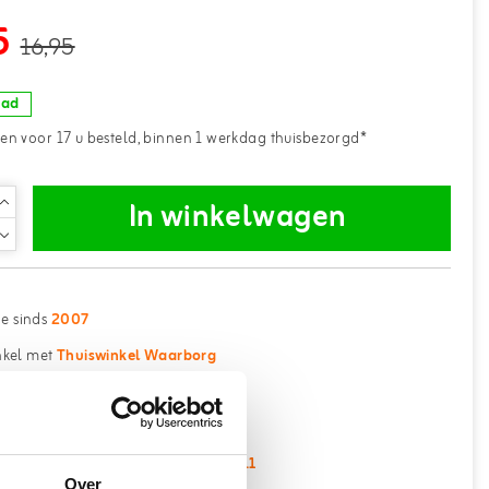
5
16,95
aad
n voor 17 u besteld, binnen 1 werkdag thuisbezorgd*
In winkelwagen
ne sinds
2007
kel met
Thuiswinkel Waarborg
 pakket op bij
3500+ afhaalpunten
erzending vanaf €75,- (NL/BE)
 klanten beoordelen ons met een
9.1
Over