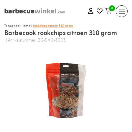
0
Terug naar Home
|
rookchips citroen 310 gram
Barbecook rookchips citroen 310 gram
| Artikelnummer: BC-SMO-5005