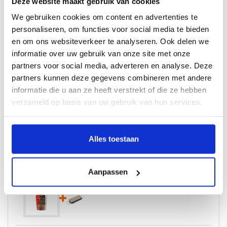
Deze website maakt gebruik van cookies
Pittige citrusrook met een milde hint van fruit
We gebruiken cookies om content en advertenties te
Hoe gebruik je rookchips in jouw barbecue?
personaliseren, om functies voor social media te bieden
Strooi eenvoudig een paar handjes (1 tot 3, afhankelijk van de
en om ons websiteverkeer te analyseren. Ook delen we
hoeveelheid vlees en de grootte van jouw barbecue) met chips tussen
informatie over uw gebruik van onze site met onze
je kolen of briketten. Wil je nog meer rook? gebruik dan de
speciale
partners voor social media, adverteren en analyse. Deze
Smoker Box
partners kunnen deze gegevens combineren met andere
informatie die u aan ze heeft verstrekt of die ze hebben
Verpakking:
verzameld op basis van uw gebruik van hun services.
Inhoud 310 gram
Combideals
Alles toestaan
rookchips citroen 310 gram
+ Smoker Box
Aanpassen