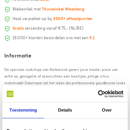
Webwinkel met
Thuiswinkel Waarborg
Haal uw pakket op bij
3500+ afhaalpunten
Gratis
verzending vanaf €75,- (NL/BE)
18.000+ klanten beoordelen ons met een
9.1
Informatie
De speciale rookchips van Barbecook geven jouw master piece van
witte vis, gevogelte of zeevruchten een heerlijke, pittige citrus
rooksmaak! Daarnaast zal het vlees die professionele goudbruine looks
geven.
Voordelen van de Barbecook
rookchips citroen:
Toestemming
Details
Over
100% natuurlijk
Perfect bij witte vis, gevogelte en zeevruchten