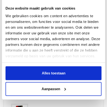
Perfect bij rundvlees, lam, varken, kip, groenten & kaas
Deze website maakt gebruik van cookies
Meest gebruikte houtsoort bij het koud roken
Milde rooksmaak die bij alles past
We gebruiken cookies om content en advertenties te
personaliseren, om functies voor social media te bieden
Hoe gebruik je rookmot?
en om ons websiteverkeer te analyseren. Ook delen we
Koud roken wordt extra makkelijk gemaakt door gebruik te maken van
informatie over uw gebruik van onze site met onze
de speciale
Generator
voor koud roken. Rookmot kan ook worden
partners voor social media, adverteren en analyse. Deze
gebruikt bij het warm roken in een rookpan, rookoven of
Smoker Box
.
partners kunnen deze gegevens combineren met andere
In een rookoven of smoker wordt de rookmot over het gloeiende hout
informatie die u aan ze heeft verstrekt of die ze hebben
gestrooid. Dit zorgt ervoor dat de vlam dooft en de rookmot gaat roken.
verzameld op basis van uw gebruik van hun services.
Verpakking:
Inhoud 700 gram
Alles toestaan
Combideals
Aanpassen
rookmot eik whiskey 700 gram
+