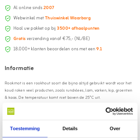
Al online sinds
2007
Webwinkel met
Thuiswinkel Waarborg
Haal uw pakket op bij
3500+ afhaalpunten
Gratis
verzending vanaf €75,- (NL/BE)
18.000+ klanten beoordelen ons met een
9.1
Informatie
Rookmot is een rookhout soort die bijna altijd gebruikt wordt voor het
koud roken veel producten, zoals rundvlees, lam, varken, kip, groenten
& kaas. De temperatuur komt niet boven de 25°C uit.
Voordelen van de Barbecook
rookmot eik whiskey:
Toestemming
Details
Over
Meest geschikt voor koud roken
100% natuurlijk