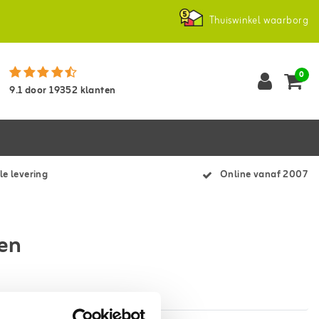
Thuiswinkel waarborg
0
9.1
door
19352
klanten
le levering
Online vanaf 2007
ren