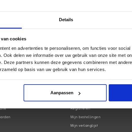
Hoe wijzig ik mijn afleveradres?
Hoe wijzig ik mijn bestelling?
Details
Hoe annuleer ik mijn bestelling?
Wanneer krijg ik mijn bestelling?
 van cookies
ent en advertenties te personaliseren, om functies voor social
. Ook delen we informatie over uw gebruik van onze site met on
e. Deze partners kunnen deze gegevens combineren met andere i
erzameld op basis van uw gebruik van hun services.
Aanpassen
Mijn account
atie
Registreren
aarden
Mijn bestellingen
Mijn verlanglijst