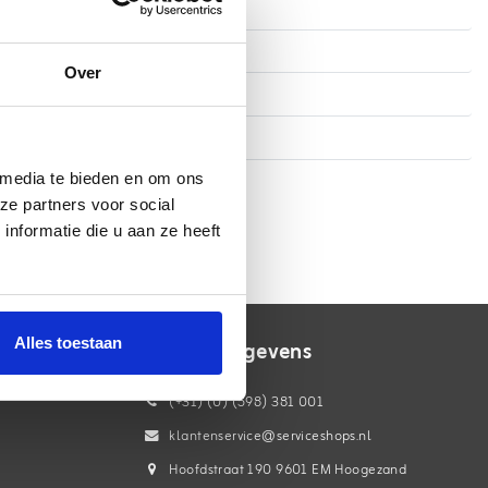
Over
 media te bieden en om ons
ze partners voor social
nformatie die u aan ze heeft
Alles toestaan
Contactgegevens
(+31) (0) (598) 381 001
klantenservice@serviceshops.nl
Hoofdstraat 190 9601 EM Hoogezand