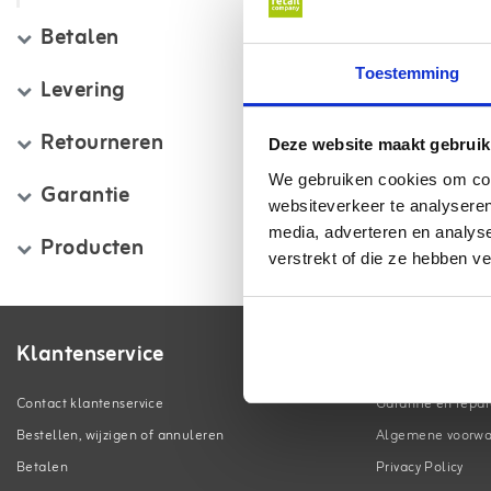
Betalen
Toestemming
Levering
Retourneren
Deze website maakt gebruik
We gebruiken cookies om cont
Garantie
websiteverkeer te analyseren
media, adverteren en analys
Producten
verstrekt of die ze hebben v
Klantenservice
Contact klantenservice
Garantie en repar
Bestellen, wijzigen of annuleren
Algemene voorw
Betalen
Privacy Policy