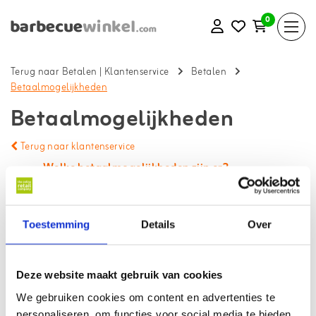
0
Terug naar Betalen
|
Klantenservice
Betalen
Betaalmogelijkheden
Betaalmogelijkheden
Terug naar klantenservice
Welke betaalmogelijkheden zijn er?
Kan ik ook achteraf betalen?
Kan ik ook in termijnen betalen?
Toestemming
Details
Over
Is het ook mogelijk om contant te betalen
(rembours) aan de deur?
Deze website maakt gebruik van cookies
Wat is het rekeningnummer van The Online Retail
We gebruiken cookies om content en advertenties te
Company?
personaliseren, om functies voor social media te bieden