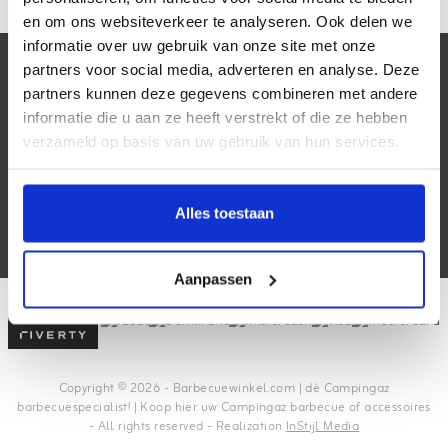
en om ons websiteverkeer te analyseren. Ook delen we
informatie over uw gebruik van onze site met onze
Klantenservice
partners voor social media, adverteren en analyse. Deze
partners kunnen deze gegevens combineren met andere
Mijn account
informatie die u aan ze heeft verstrekt of die ze hebben
verzameld op basis van uw gebruik van hun services.
Contactgegevens
Alles toestaan
Volg ons
Aanpassen
Copyright © 2026 - Barbecuewinkel.com | dé Campingaz
barbecuespecialist! | Koop hier uw Campingaz barbecue of accessoires
- All rights reserved - Realization
InStijl Media