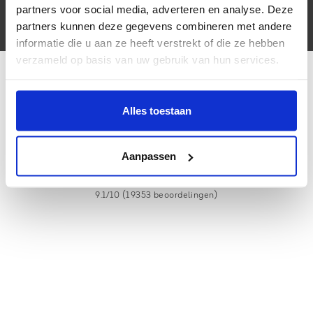
Volg ons
partners voor social media, adverteren en analyse. Deze
partners kunnen deze gegevens combineren met andere
informatie die u aan ze heeft verstrekt of die ze hebben
verzameld op basis van uw gebruik van hun services.
Alles toestaan
Copyright © 2026 - Barbecuewinkel.com | dé Campingaz
barbecuespecialist! | Koop hier uw Campingaz barbecue of accessoires
- All rights reserved - Realization
InStijl Media
Aanpassen
Beoordeling op
The Feedback Company
voor Barbecuewinkel.com:
9.1/10 (19353 beoordelingen)