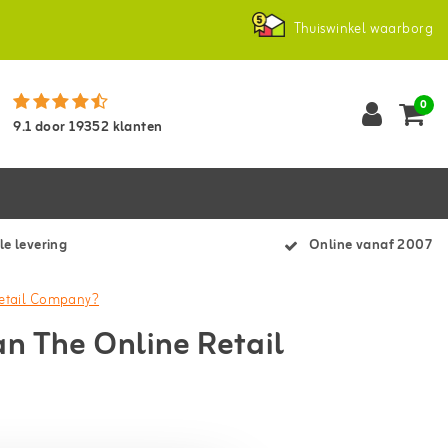
Thuiswinkel waarborg
0
9.1
door
19352
klanten
le levering
Online vanaf 2007
Retail Company?
n The Online Retail