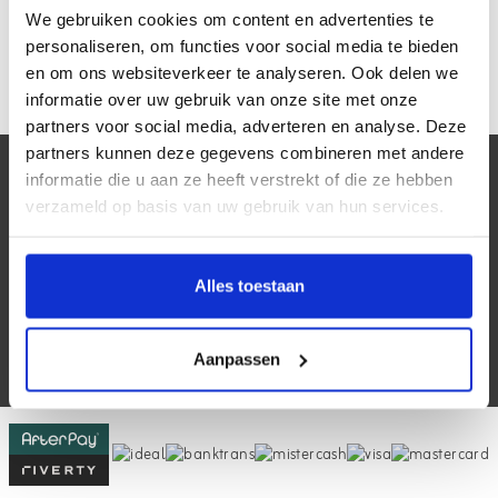
We gebruiken cookies om content en advertenties te
Is er geen geld afgeschreven? Neem dan even contact op met
personaliseren, om functies voor social media te bieden
onze
klantenservice
. De door jouw geplaatste bestelling wordt
en om ons websiteverkeer te analyseren. Ook delen we
dan geannuleerd en je kunt dan de bestelling opnieuw plaatsen.
informatie over uw gebruik van onze site met onze
partners voor social media, adverteren en analyse. Deze
partners kunnen deze gegevens combineren met andere
Klantenservice
informatie die u aan ze heeft verstrekt of die ze hebben
verzameld op basis van uw gebruik van hun services.
Mijn account
Contactgegevens
Alles toestaan
Volg ons
Aanpassen