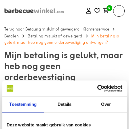
0
Terug naar Betaling mislukt of geweigerd
|
Klantenservice
Betalen
Betaling mislukt of geweigerd
Mijn betaling is
gelukt, maar heb nog geen orderbevestiging ontvangen?
Mijn betaling is gelukt, maar
heb nog geen
orderbevestiging
ontvangen?
Terug naar klantenservice
Toestemming
Details
Over
Is er geld afgeschreven? Dan is de bestelling veilig bij ons binnen
gekomen. Het kan in sommige gevallen één uur duren voordat je
een orderbevestiging ontvangt. Check je spam mail ook voor de
Deze website maakt gebruik van cookies
zekerheid!