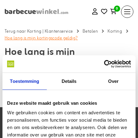
0
Terug naar Korting
|
Klantenservice
Betalen
Korting
Hoe lang is mijn kortingscode geldig?
Hoe lang is mijn
kortingscode geldig?
Terug naar klantenservice
Toestemming
Details
Over
Dit verschilt. Bij het ontvangen van een kortingscode krijg je altijd
te horen tot wanneer de code geldig is.
Deze website maakt gebruik van cookies
We gebruiken cookies om content en advertenties te
Klantenservice
personaliseren, om functies voor social media te bieden
en om ons websiteverkeer te analyseren. Ook delen we
Mijn account
informatie over uw gebruik van onze site met onze