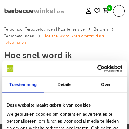
0
Terug naar Terugbetalingen
|
Klantenservice
Betalen
Terugbetalingen
Hoe snel word ik terugbetaald na
retourneren?
Hoe snel word ik
terugbetaald na
retourneren?
Toestemming
Details
Over
Terug naar klantenservice
Wij betalen je uiterlijk binnen 14 dagen na ontbinding terug. Wij
Deze website maakt gebruik van cookies
betalen je terug met hetzelfde betaalmiddel als waarmee je ons
hebt betaald.
We gebruiken cookies om content en advertenties te
personaliseren, om functies voor social media te bieden
en om ons websiteverkeer te analyseren. Ook delen we