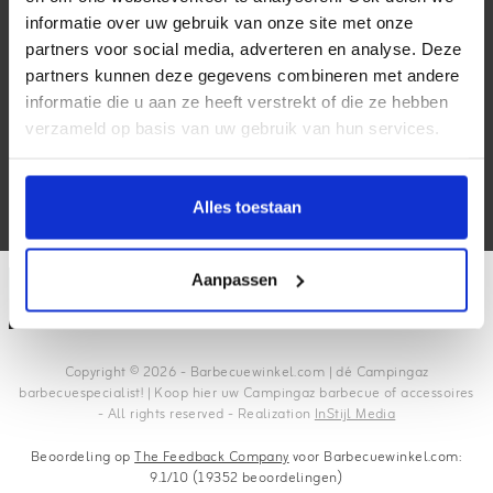
Klantenservice
informatie over uw gebruik van onze site met onze
partners voor social media, adverteren en analyse. Deze
Mijn account
partners kunnen deze gegevens combineren met andere
informatie die u aan ze heeft verstrekt of die ze hebben
Contactgegevens
verzameld op basis van uw gebruik van hun services.
Volg ons
Alles toestaan
Aanpassen
Copyright © 2026 - Barbecuewinkel.com | dé Campingaz
barbecuespecialist! | Koop hier uw Campingaz barbecue of accessoires
- All rights reserved - Realization
InStijl Media
Beoordeling op
The Feedback Company
voor Barbecuewinkel.com:
9.1/10 (19352 beoordelingen)