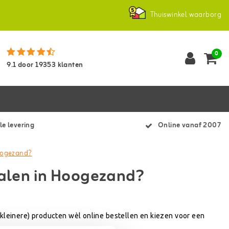
Thuiswinkel waarborg
0
9.1
door
19353
klanten
le levering
Online vanaf 2007
Hoogezand?
halen in Hoogezand?
 (kleinere) producten wèl online bestellen en kiezen voor een