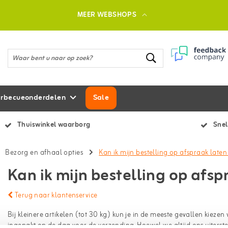
MEER WEBSHOPS
rbecueonderdelen
Sale
Thuiswinkel waarborg
Snel
Bezorg en afhaal opties
Kan ik mijn bestelling op afspraak late
Kan ik mijn bestelling op afs
Terug naar klantenservice
Bij kleinere artikelen (tot 30 kg) kun je in de meeste gevallen kieze
ingepakt op de dag voor de verzending. Hoewel we altijd ons uiterste b