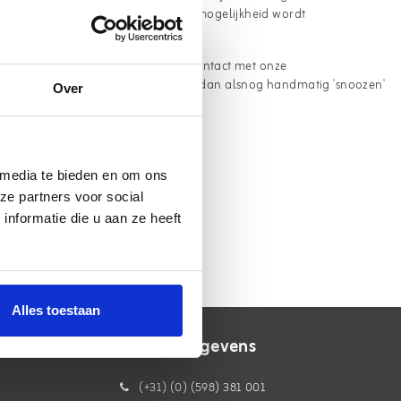
. Bij drukte kan het zijn dat deze mogelijkheid wordt
 leverdag te kiezen. Je kunt altijd contact met onze
We kunnen je order in veel gevallen dan alsnog handmatig 'snoozen'
Over
 media te bieden en om ons
ze partners voor social
nformatie die u aan ze heeft
Alles toestaan
Contactgegevens
(+31) (0) (598) 381 001