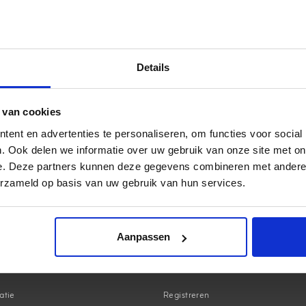
jou nooit garanderen dat de door jou gekozen leverdag wordt gehaald
uitgeschakeld.
Voor artikelen zwaarder dan 30 kg is het helaas niet mogelijk om een
klantenservice
opnemen wanneer je een bestelling hebt geplaatst. 
Details
Vergeet niet om je ordernummer aan ons door te geven.
 van cookies
ent en advertenties te personaliseren, om functies voor social
. Ook delen we informatie over uw gebruik van onze site met on
e. Deze partners kunnen deze gegevens combineren met andere i
erzameld op basis van uw gebruik van hun services.
Aanpassen
Mijn account
atie
Registreren