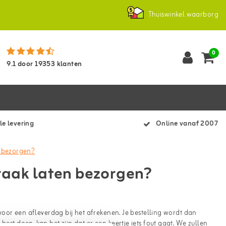
Thuiswinkel waarborg
0
9.1
door
19353
klanten
le levering
Online vanaf 2007
n bezorgen?
praak laten bezorgen?
n voor een afleverdag bij het afrekenen. Je bestelling wordt dan
est doen, kan het zijn dat er een keertje iets fout gaat. We zullen