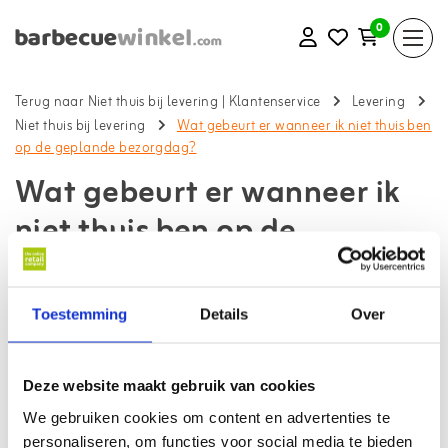
0
Terug naar Niet thuis bij levering
|
Klantenservice
Levering
Niet thuis bij levering
Wat gebeurt er wanneer ik niet thuis ben
op de geplande bezorgdag?
Wat gebeurt er wanneer ik
niet thuis ben op de
geplande bezorgdag?
Terug naar klantenservice
Toestemming
Details
Over
De bezorger zal de volgende werkdag nogmaals langskomen.
Ben je dan weer niet thuis? Dan wordt jouw pakket bij het
Deze website maakt gebruik van cookies
dichtstbijzijnde PostNL afleverpunt afgeleverd. Uiteraard word je
hiervan via e-mail op de hoogte gehouden. Voor meer informatie
We gebruiken cookies om content en advertenties te
kun je ook de track and trace in de gaten houden.
personaliseren, om functies voor social media te bieden