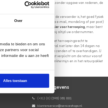
om binnen een termijn van 14 dagen, zonder opgave van redenen, de
 door u aangewezen derde, die niet de vervoerder is, het goed fysiek
Over
ia een ondubbelzinnige verklaring (via e-mail, mondeling of per post)
r gebruikmaken van het
modelformulier voor herroeping
, maar bent
rvice@serviceshops.nl
. Vermeld hierbij altijd uw ordernummer.
g betreffende uw uitoefening van het herroepingsrecht te
 media te bieden en om ons
ederen onverwijld, doch in ieder geval niet later dan 14 dagen na
ze partners voor social
heeft medegedeeld, aan ons terug te zenden of te overhandigen. U
dagen is verstreken. U bent echter niet verplicht om de retour vooraf
nformatie die u aan ze heeft
ucten te retourneren binnen de bedenktermijn en in het retourpakket
Alles toestaan
Contactgegevens
(+31) (0) (598) 381 001
klantenservice@serviceshops.nl