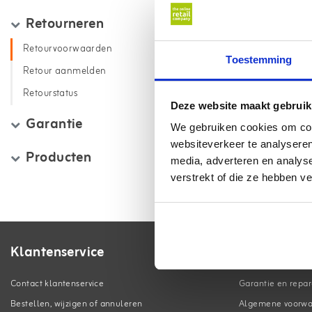
Retourneren
Retourvoorwaarden
Toestemming
Retour aanmelden
Retourstatus
Deze website maakt gebruik
Garantie
We gebruiken cookies om cont
websiteverkeer te analyseren
Producten
media, adverteren en analys
verstrekt of die ze hebben v
Klantenservice
Contact klantenservice
Garantie en repar
Bestellen, wijzigen of annuleren
Algemene voorw